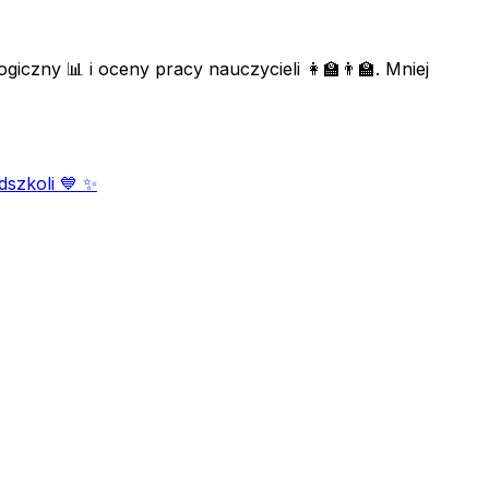
iczny 📊 i oceny pracy nauczycieli 👩‍🏫👨‍🏫. Mniej
szkoli 💙 ✨